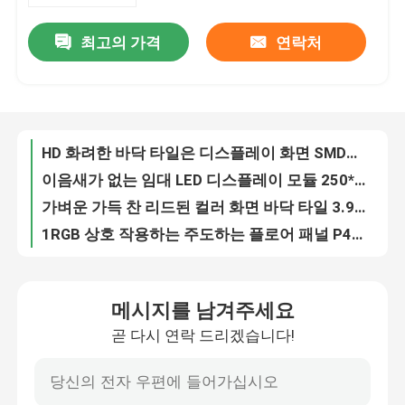
최고의 가격
연락처
HD 화려한 바닥 타일은 디스플레이 화면 SMD에게 1921 P3.91 P2.064를 보내게 했습니다
회사 소개
이음새가 없는 임대 LED 디스플레이 모듈 250*250mm P2.064 단계는 디스플레이를 이끌었습니다
가벼운 가득 찬 리드된 컬러 화면 바닥 타일 3.91 밀리미터 LED 화소 디스플레이 FCC
공장 견학
1RGB 상호 작용하는 주도하는 플로어 패널 P4.81 P3.91 조명은 디스플레이를 이끌었습니다
1R1G1B 풀 컬러 화면 SMD2121은 HD 디스플레이 P4.81 P3.91 P2.064를 이끌었습니다
품질 관리
SMD 2121 내각 주도하는 스크린 바닥은 방수 P4.81 P3.91 CE를 타일로 덮습니다
SMD1921 화려한 LED 화면 바닥 타일 화소 피치 3.91 밀리미터 ISO
문의하기
4.81 밀리미터 P4.81 LED는 바닥 타일 광고 LED 디스플레이 SMD를 지킵니다
4.81 밀리미터 LED는 바닥 타일 SMD 2121 LED 디스플레이 타일 EMC를 지킵니다
소식
SMD 2121 각광된 댄스 플로어는 임대 P4.81 P3.91 P2.064를 타일로 덮습니다
메시지를 남겨주세요
1R1G1B는 각광된 플로어 패널 HD 임대 P4.81 P3.91 P2.064를 이끌었습니다
곧 다시 연락 드리겠습니다!
케이스
6000 시디는 LED 화면 바닥 타일 임대 화려한 P4.81 P3.91 ROHS를 밝힙니다
P4.81 P3.91 고해상도 LED 스크린 바닥 타일 SMD 2121 3.91 밀리미터
임대 LED 디스플레이
상업적 상호 작용하는 주도하는 스크린 바닥은 1R1G1B P4.81 P2.064를 타일로 덮습니다