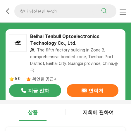
Beihai Tenbull Optoelectronics
Technology Co., Ltd.
The fifth factory building in Zone B,
comprehensive bonded zone, Tieshan Port
District, Beihai City, Guangxi province, China,중
국
5.0
확인된 공급자
지금 전화
연락처
상품
저희에 관하여