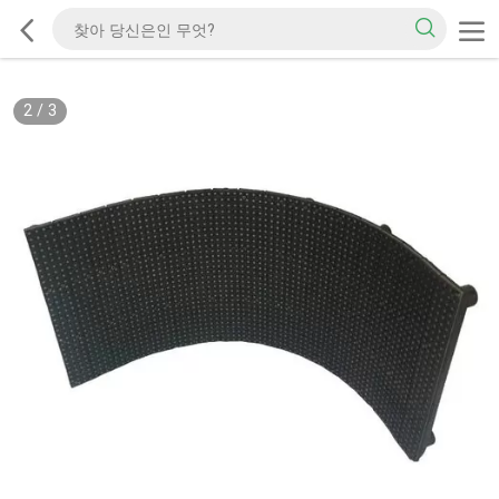
2
/
3