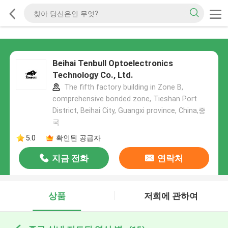
Beihai Tenbull Optoelectronics
Technology Co., Ltd.
The fifth factory building in Zone B,
comprehensive bonded zone, Tieshan Port
District, Beihai City, Guangxi province, China,중
국
5.0
확인된 공급자
지금 전화
연락처
상품
저희에 관하여