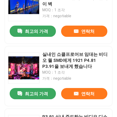
이 벽
MOQ：1 조각
회사 소개
가격：negotiable
최고의 가격
연락처
공장 견학
품질 관리
실내인 쇼클프로어브 임대는 비디
오 월 SMD에게 1921 P4.81
문의하기
P3.91을 보내게 했습니다
MOQ：1 조각
가격：negotiable
소식
최고의 가격
연락처
케이스
임대 LED 디스플레이
P3.91 실내 주도하는 비디오 디스