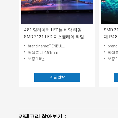
4.81 밀리미터 LED는 바닥 타일
SMD 
SMD 2121 LED 디스플레이 타일
대 P4.
EMC를 지킵니다
습니다
brand name:TENBULL
brand
픽셀 피치:4.81mm
픽셀 피
보증:1.5년
보증:1
지금 연락
카테고리 찾아보기：