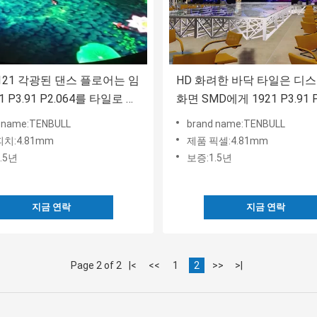
2121 각광된 댄스 플로어는 임
HD 화려한 바닥 타일은 디
81 P3.91 P2.064를 타일로 덮
화면 SMD에게 1921 P3.91 P
를 보내게 했습니다
 name:TENBULL
brand name:TENBULL
치:4.81mm
제품 픽셀:4.81mm
.5년
보증:1.5년
지금 연락
지금 연락
Page 2 of 2
|<
<<
1
2
>>
>|